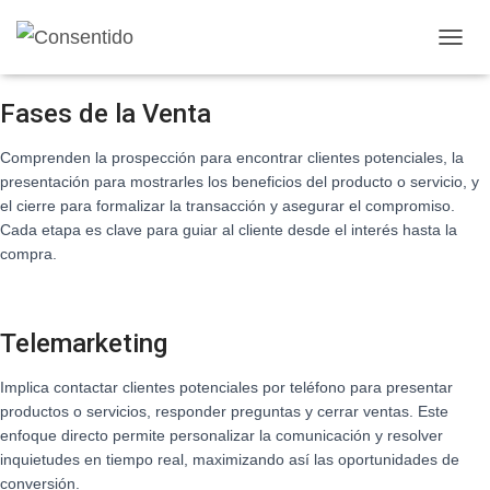
Técnicas de Venta
C
A
M
Fases de la Venta
B
I
Comprenden la prospección para encontrar clientes potenciales, la
A
R
presentación para mostrarles los beneficios del producto o servicio, y
M
el cierre para formalizar la transacción y asegurar el compromiso.
O
Cada etapa es clave para guiar al cliente desde el interés hasta la
D
compra.
O
D
E
N
Telemarketing
A
V
Implica contactar clientes potenciales por teléfono para presentar
E
G
productos o servicios, responder preguntas y cerrar ventas. Este
A
enfoque directo permite personalizar la comunicación y resolver
C
inquietudes en tiempo real, maximizando así las oportunidades de
I
conversión.