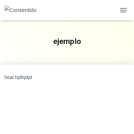
CAMB
ejemplo
hoal hjdhjdjd